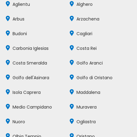
Aglientu
Alghero
Arbus
Arzachena
Budoni
Cagliari
Carbonia Iglesias
Costa Rei
Costa Smeralda
Golfo Aranci
Golfo dell'Asinara
Golfo di Oristano
Isola Caprera
Maddalena
Medio Campidano
Muravera
Nuoro
Ogliastra
Olbia Tempio
Oristano