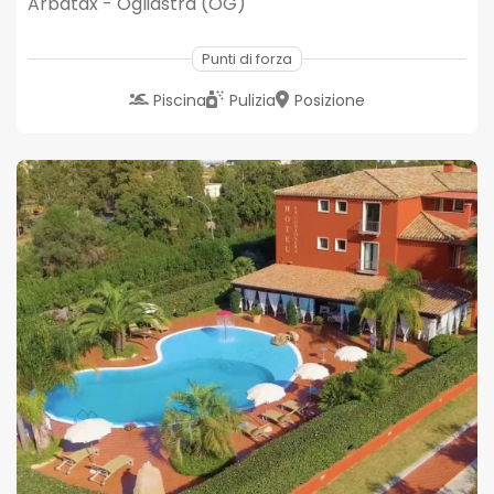
Arbatax - Ogliastra (OG)
Punti di forza
Piscina
Pulizia
Posizione