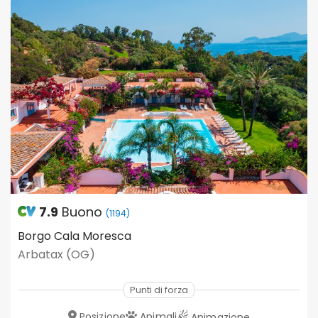
7.9
Buono
(1194)
Borgo Cala Moresca
Arbatax (OG)
Punti di forza
Posizione
Animali
Animazione