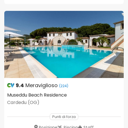
9.4
Meraviglioso
(224)
Museddu Beach Residence
Cardedu (OG)
Punti di forza
Posizione
Piscina
Staff