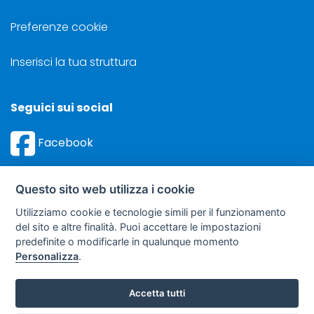
Preferenze cookie
Inserisci la tua struttura
Seguici sui social
Facebook
Instagram
Questo sito web utilizza i cookie
Utilizziamo cookie e tecnologie simili per il funzionamento
del sito e altre finalità. Puoi accettare le impostazioni
predefinite o modificarle in qualunque momento
©
Sviluppo Turismo Italia S.r.L. unipersonale
Personalizza
.
via A. Costa, 2 - 63822 Porto San Giorgio (FM) - P.IVA: 01665350433
- R.E.A. FM-195884
Accetta tutti
soggetto sottoposto a direzione e coordinamento della F.lli Dionisi S.r.L.