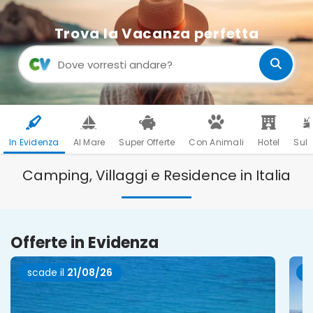
Trova la Vacanza perfetta
In Evidenza
Al Mare
Super Offerte
Con Animali
Hotel
Sul 
Camping, Villaggi e Residence in Italia
Offerte in Evidenza
scade il
21/08/26
s