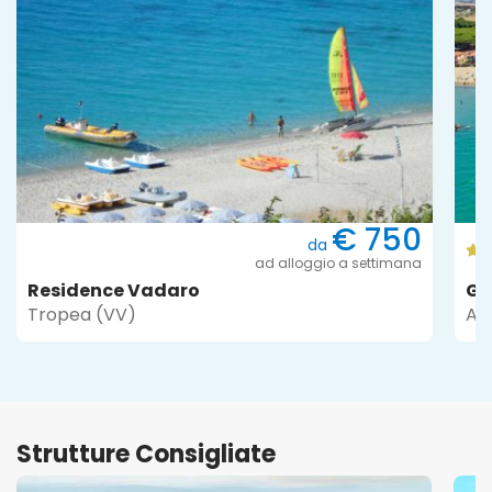
€ 750
da
ad alloggio a settimana
Residence Vadaro
Gi
Tropea (VV)
Alb
Strutture Consigliate