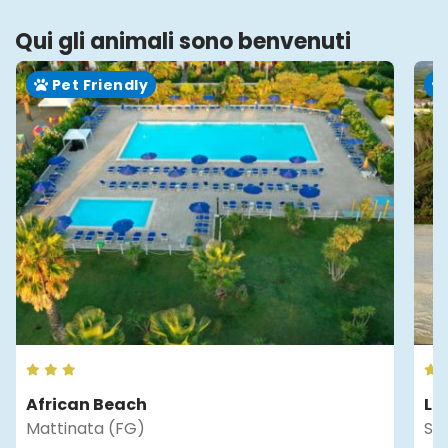
Qui gli animali sono benvenuti
Pet Friendly
African Beach
La
Mattinata (FG)
Sa