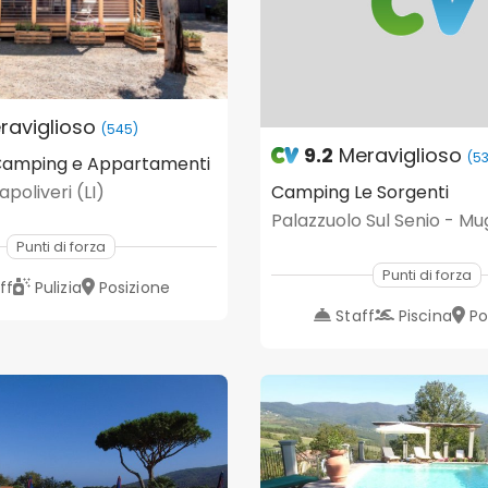
raviglioso
(545)
9.2
Meraviglioso
(5
 Camping e Appartamenti
poliveri (LI)
Camping Le Sorgenti
Palazzuolo Sul Senio - Mug
Punti di forza
Punti di forza
ff
Pulizia
Posizione
Staff
Piscina
Po