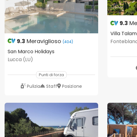
9.3
Me
Villa Tala
9.3
Meraviglioso
Fonteblan
(404)
San Marco Holidays
Lucca (LU)
Punti di forza
Pulizia
Staff
Posizione