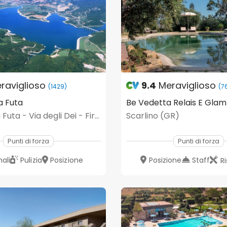
raviglioso
9.4
Meraviglioso
(1429)
(7
a Futa
Passo della Futa - Via degli Dei - Firenzuola (FI)
Scarlino (GR)
Punti di forza
Punti di forza
ali
Pulizia
Posizione
Posizione
Staff
R