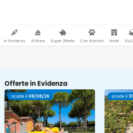
In Evidenza
Al Mare
Super Offerte
Con Animali
Hotel
Sul 
Offerte in Evidenza
scade il
08/08/26
scade il
3