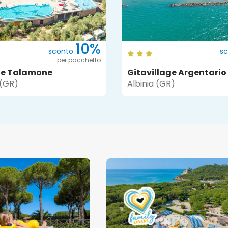
10%
sconto
s
per pacchetto
ge Talamone
Gitavillage Argentario
(GR)
Albinia (GR)