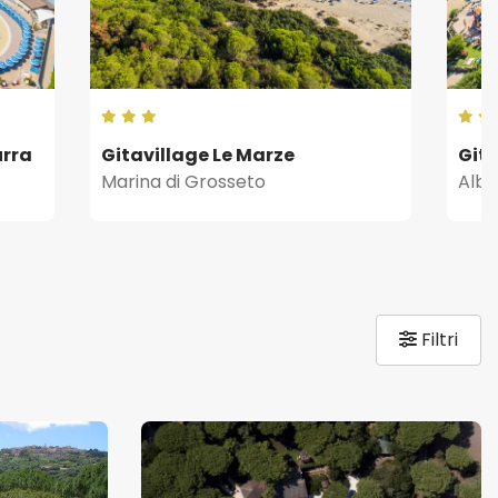
urra
Gitavillage Le Marze
Gita
Marina di Grosseto
Albi
Filtri