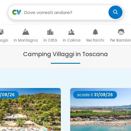
Lago
In Montagna
In Città
In Collina
Nei Parchi
Per Bambin
Camping Villaggi in Toscana
1/08/26
scade il
31/08/26