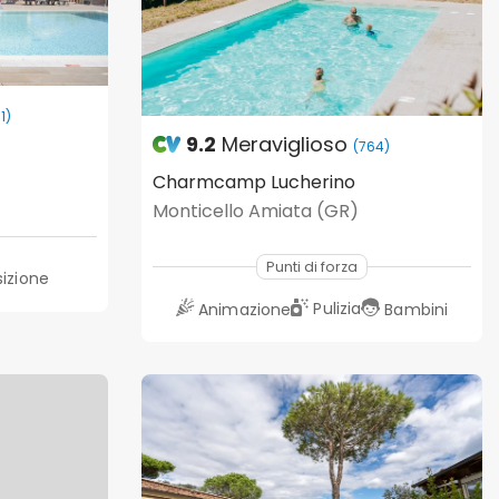
11)
9.2
Meraviglioso
(764)
Charmcamp Lucherino
Monticello Amiata (GR)
Punti di forza
sizione
Pulizia
Animazione
Bambini