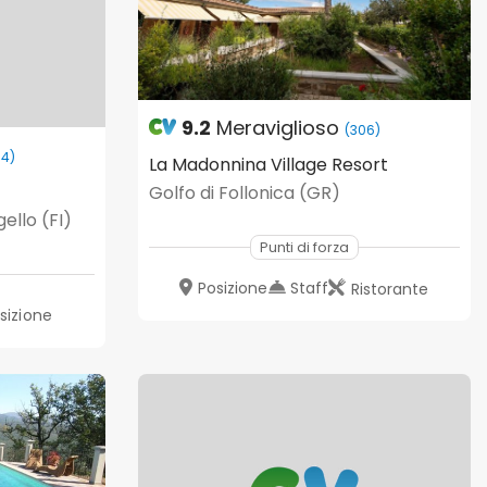
9.2
Meraviglioso
(306)
34)
La Madonnina Village Resort
Golfo di Follonica (GR)
ello (FI)
Punti di forza
Posizione
Staff
Ristorante
sizione