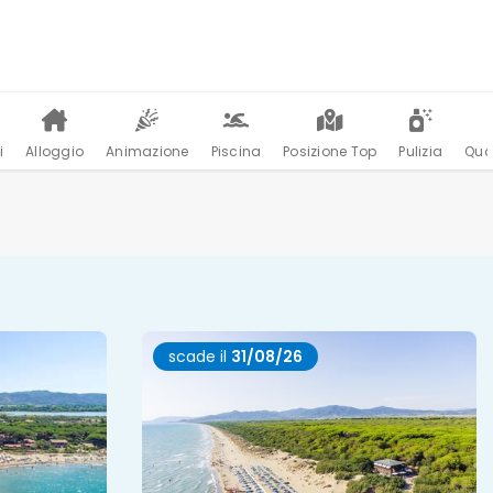
i
Alloggio
Animazione
Piscina
Posizione Top
Pulizia
Qua
scade il
31/08/26