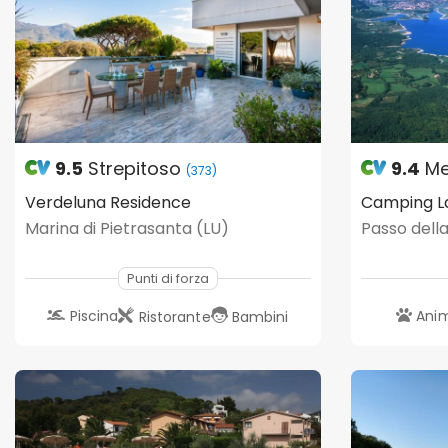
9.5
Strepitoso
9.4
Me
(373)
Verdeluna Residence
Camping L
Marina di Pietrasanta (LU)
Punti di forza
Piscina
Anim
Ristorante
Bambini