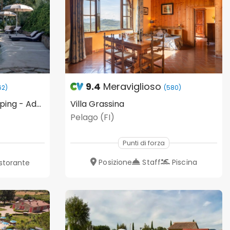
9.4
Meraviglioso
62)
(580)
Be Vedetta Relais E Glamping - Adult Only
Villa Grassina
Pelago (FI)
Punti di forza
Posizione
Staff
Piscina
istorante