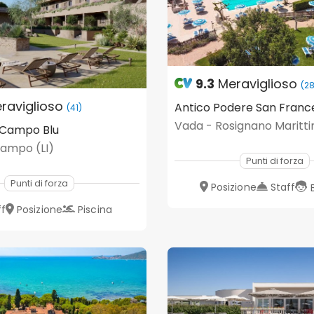
9.3
Meraviglioso
(2
raviglioso
Antico Podere San Franc
(41)
Vada - Rosignano Maritti
 Campo Blu
Campo (LI)
Punti di forza
Punti di forza
Posizione
Staff
ff
Posizione
Piscina