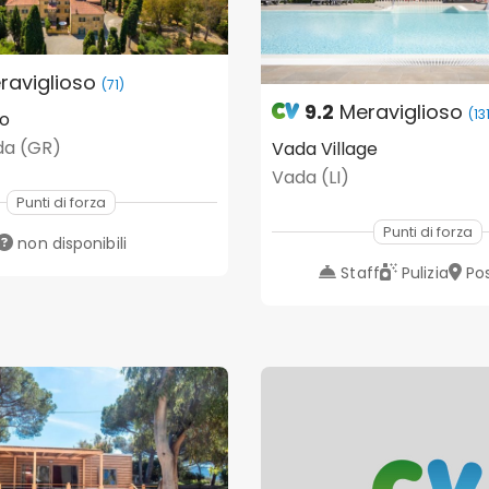
raviglioso
(71)
9.2
Meraviglioso
(13
mo
da (GR)
Vada Village
Vada (LI)
Punti di forza
Punti di forza
non disponibili
Staff
Pulizia
Po