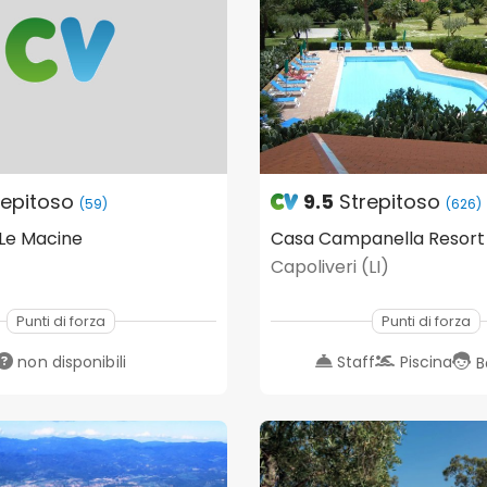
repitoso
9.5
Strepitoso
(59)
(626)
Le Macine
Casa Campanella Resort
Capoliveri (LI)
Punti di forza
Punti di forza
non disponibili
Staff
Piscina
B