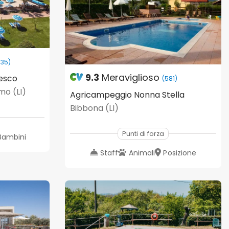
835)
9.3
Meraviglioso
esco
(581)
mo (LI)
Agricampeggio Nonna Stella
Bibbona (LI)
Punti di forza
Bambini
Staff
Animali
Posizione