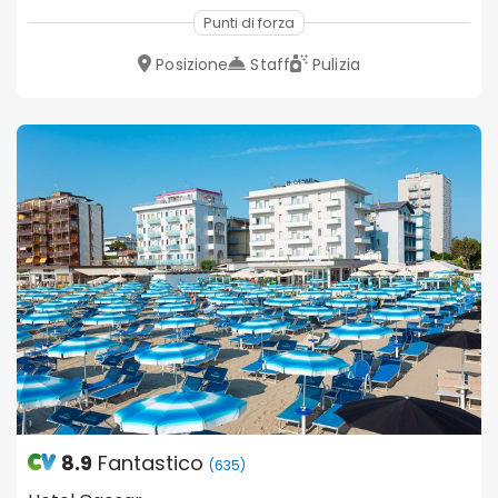
Punti di forza
Posizione
Staff
Pulizia
8.9
Fantastico
(635)