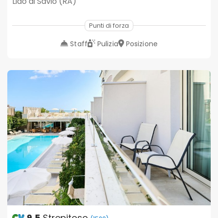
Lido di Savio (RA)
Punti di forza
Staff
Pulizia
Posizione
9.5
Strepitoso