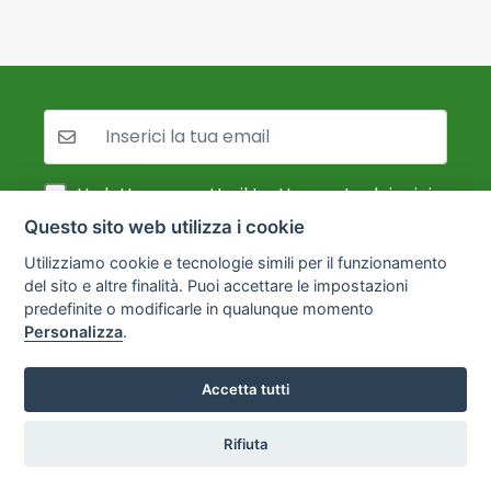
La tua mail:
Ho letto e accetto il trattamento dei miei
dati personali ai sensi del GDPR, come
Questo sito web utilizza i cookie
descritto nell'
informativa sulla privacy
Utilizziamo cookie e tecnologie simili per il funzionamento
del sito e altre finalità. Puoi accettare le impostazioni
ISCRIVITI
predefinite o modificarle in qualunque momento
Personalizza
.
Nessuno spam.
Cancellazione gratuita in qualsiasi momento.
Accetta tutti
Rifiuta
Hai Fretta?