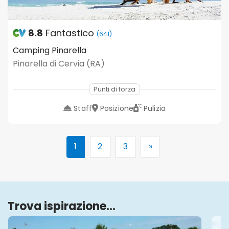
8.8
Fantastico
(641)
Camping Pinarella
Pinarella di Cervia (RA)
Punti di forza
Staff
Posizione
Pulizia
1
2
3
»
Trova ispirazione...