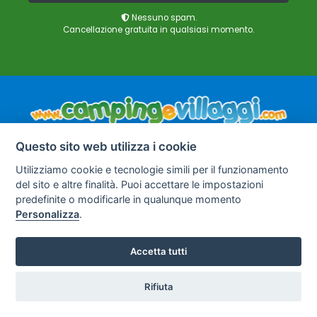
Nessuno spam.
Cancellazione gratuita in qualsiasi momento.
Questo sito web utilizza i cookie
Info utili
Utilizziamo cookie e tecnologie simili per il funzionamento
del sito e altre finalità. Puoi accettare le impostazioni
Contattaci
predefinite o modificarle in qualunque momento
Personalizza
.
Privacy Policy
Accetta tutti
Avviso Legale
Rifiuta
Hai Fretta?
Preferenze cookie