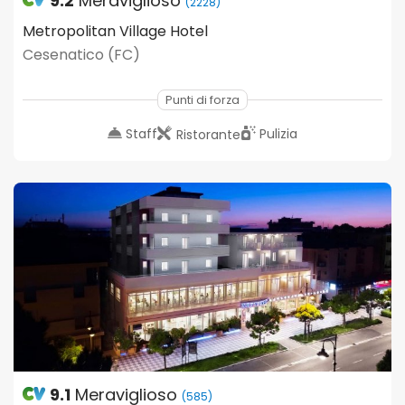
9.2
Meraviglioso
(2228)
Metropolitan Village Hotel
Cesenatico (FC)
Punti di forza
Staff
Pulizia
Ristorante
9.1
Meraviglioso
(585)