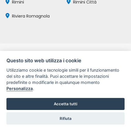
Rimini
Rimini Città
Riviera Romagnola
Questo sito web utilizza i cookie
Utilizziamo cookie e tecnologie simili per il funzionamento
La tua mail:
del sito e altre finalità. Puoi accettare le impostazioni
predefinite o modificarle in qualunque momento
Personalizza
.
Ho letto e accetto il trattamento dei miei
dati personali ai sensi del GDPR, come
Accetta tutti
descritto nell'
informativa sulla privacy
Rifiuta
ISCRIVITI
Hai Fretta?