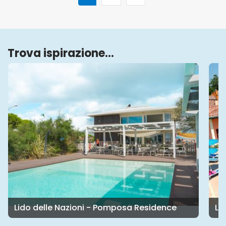
Trova ispirazione...
Lido delle Nazioni - Airone Bianco Residence Village
Li