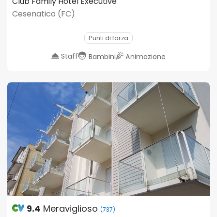
Club Family Hotel Executive
Cesenatico (FC)
Punti di forza
Staff
Bambini
Animazione
9.4
Meraviglioso
(737)