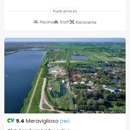
Punti di forza
Piscina
Staff
Ristorante
9.4
Meraviglioso
(785)