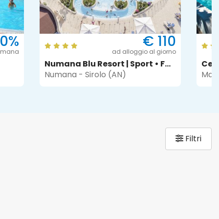
10%
€ 110
timana
ad alloggio al giorno
Numana Blu Resort | Sport • Fun • Kids
Cen
Numana - Sirolo (AN)
Mari
Filtri