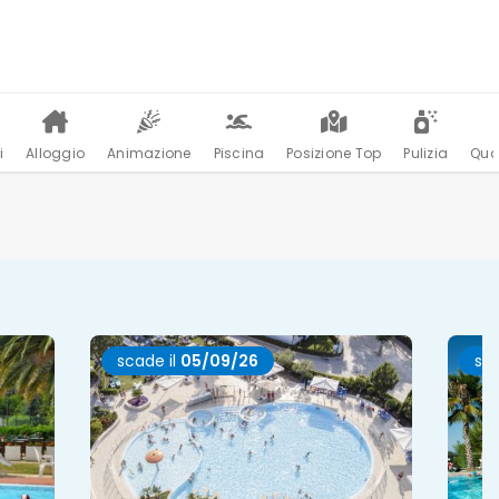
i
Alloggio
Animazione
Piscina
Posizione Top
Pulizia
Qua
scade il
05/09/26
sca