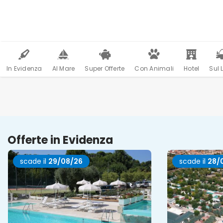
In Evidenza
Al Mare
Super Offerte
Con Animali
Hotel
Sul 
Offerte in Evidenza
scade il
29/08/26
scade il
28/