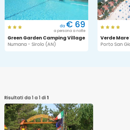
€ 69
da
a persona a notte
Green Garden Camping Village
Numana - Sirolo (AN)
Porto San Gi
Risultati da 1 a 1 di
1