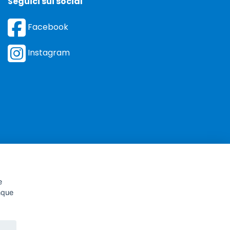
Seguici sui social
Facebook
Instagram
e
unque
-195884
nale