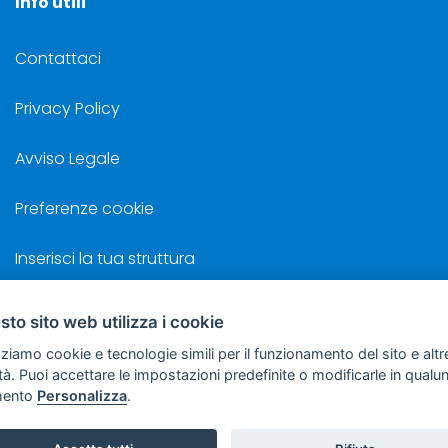
Info utili
Contattaci
Privacy Policy
Avviso Legale
Preferenze cookie
Inserisci la tua struttura
to sito web utilizza i cookie
zziamo cookie e tecnologie simili per il funzionamento del sito e altr
©
Sviluppo Turismo Italia S.r.L. unipersonale
lità. Puoi accettare le impostazioni predefinite o modificarle in qual
 Costa, 2 - 63822 Porto San Giorgio (FM) - P.IVA: 01665350433 - R.E.A. FM
ento
Personalizza
.
getto sottoposto a direzione e coordinamento della F.lli Dionisi S.r.L. uniperso