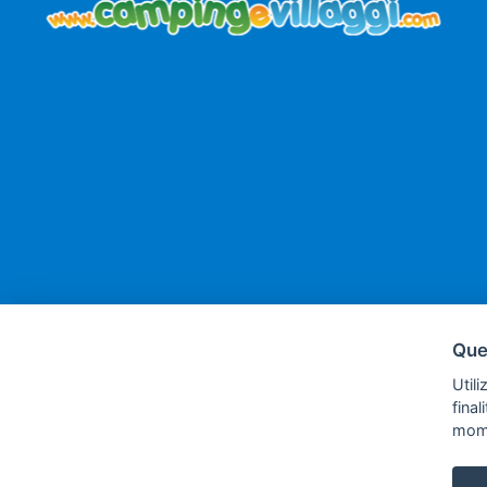
Ques
Utili
fina
via A.
mom
sog