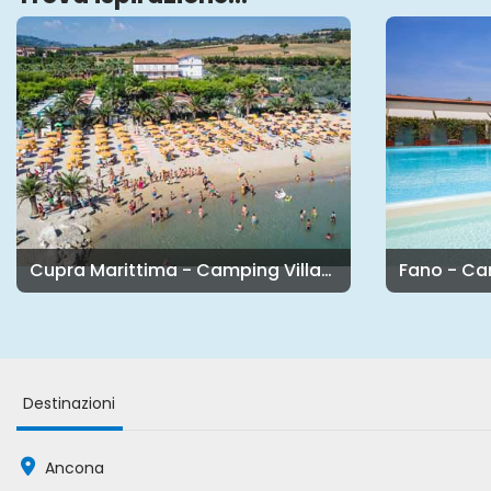
Cupra Marittima - Camping Villaggio Calypso
Fano - Ca
Destinazioni
Ancona