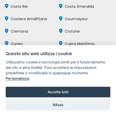
Costa Rei
Costa Smeralda
Costiera Amalfitana
Courmayeur
Cremona
Crotone
Cuneo
Cupra Marittima
Questo sito web utilizza i cookie
Deiva Marina
Desenzano del Garda
Utilizziamo cookie e tecnologie simili per il funzionamento
del sito e altre finalità. Puoi accettare le impostazioni
Diano Marina
Dolomiti Bellunesi
predefinite o modificarle in qualunque momento
Personalizza
.
Dormelletto
Enna
Accetta tutti
Eraclea
Etna
Rifiuta
Fano
Favignana
Hai Fretta?