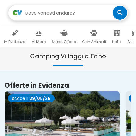
In Evidenza
Al Mare
Super Offerte
Con Animali
Hotel
Sul 
Camping Villaggi a Fano
Offerte in Evidenza
scade il
22/08/26
s
Ce
Mar