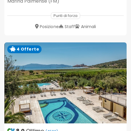
Marina Palmense (FM)
Punti di forza
Posizione
Staff
Animali
4 Offerte
8.0
Ottimo