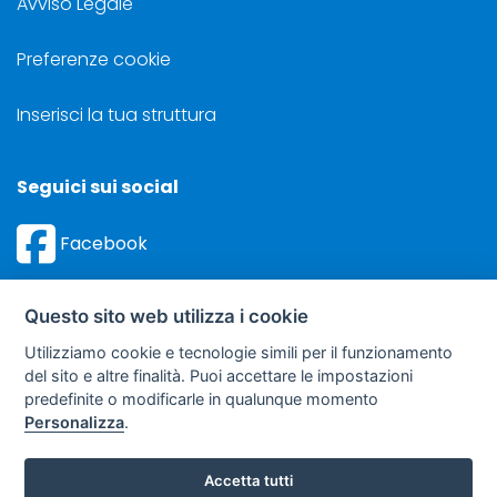
Avviso Legale
Preferenze cookie
Inserisci la tua struttura
Seguici sui social
Facebook
Instagram
Questo sito web utilizza i cookie
Utilizziamo cookie e tecnologie simili per il funzionamento
del sito e altre finalità. Puoi accettare le impostazioni
predefinite o modificarle in qualunque momento
©
Sviluppo Turismo Italia S.r.L. unipersonale
Personalizza
.
via A. Costa, 2 - 63822 Porto San Giorgio (FM) - P.IVA: 01665350433
- R.E.A. FM-195884
Accetta tutti