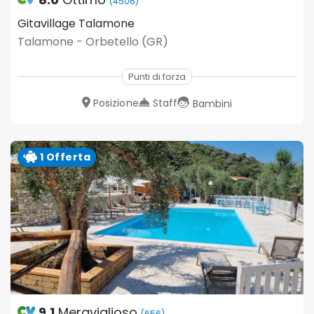
(4506)
Gitavillage Talamone
Talamone - Orbetello (GR)
Punti di forza
Posizione
Staff
Bambini
1 Offerta
9.1
Meraviglioso
(656)