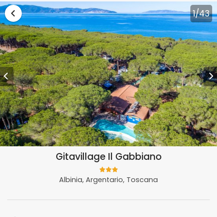
Vai alla lista vacanze Toscana
1
/43
Gitavillage Il Gabbiano
Albinia, Argentario, Toscana