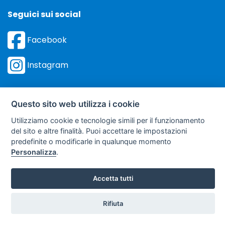
Seguici sui social
Facebook
Instagram
Questo sito web utilizza i cookie
Utilizziamo cookie e tecnologie simili per il funzionamento
©
Sviluppo Turismo Italia S.r.L. unipersonale
del sito e altre finalità. Puoi accettare le impostazioni
via A. Costa, 2 - 63822 Porto San Giorgio (FM) - P.IVA: 01665350433
predefinite o modificarle in qualunque momento
- R.E.A. FM-195884
Personalizza
.
soggetto sottoposto a direzione e coordinamento della F.lli Dionisi S.r.L.
unipersonale
Accetta tutti
Clicca qui
Rifiuta
Preventivo
per ricevere le: