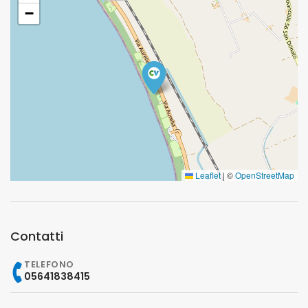
−
Leaflet
|
©
OpenStreetMap
Contatti
TELEFONO
05641838415