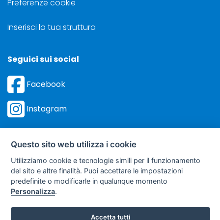
Preferenze cookie
Inserisci la tua struttura
Seguici sui social
Facebook
Instagram
Questo sito web utilizza i cookie
Utilizziamo cookie e tecnologie simili per il funzionamento
©
Sviluppo Turismo Italia S.r.L. unipersonale
del sito e altre finalità. Puoi accettare le impostazioni
via A. Costa, 2 - 63822 Porto San Giorgio (FM) - P.IVA: 01665350433
predefinite o modificarle in qualunque momento
- R.E.A. FM-195884
Personalizza
.
soggetto sottoposto a direzione e coordinamento della F.lli Dionisi S.r.L.
unipersonale
Accetta tutti