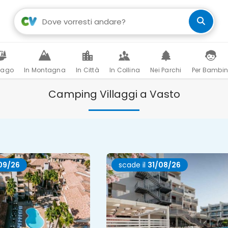
Lago
In Montagna
In Città
In Collina
Nei Parchi
Per Bambin
Camping Villaggi a Vasto
09/26
scade il
31/08/26