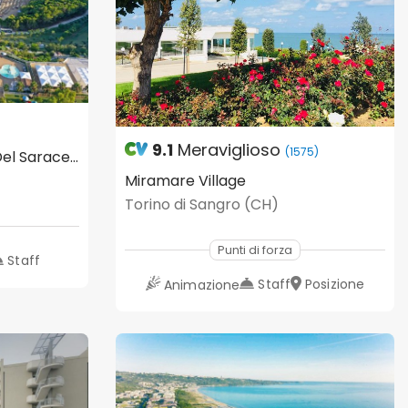
9.1
Meraviglioso
(1575)
Camping Village Grotta Del Saraceno
Miramare Village
Torino di Sangro (CH)
Punti di forza
Staff
Staff
Posizione
Animazione