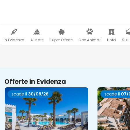
In Evidenza
Al Mare
Super Offerte
Con Animali
Hotel
Sul 
Offerte in Evidenza
scade il
30/08/26
scade il
07/