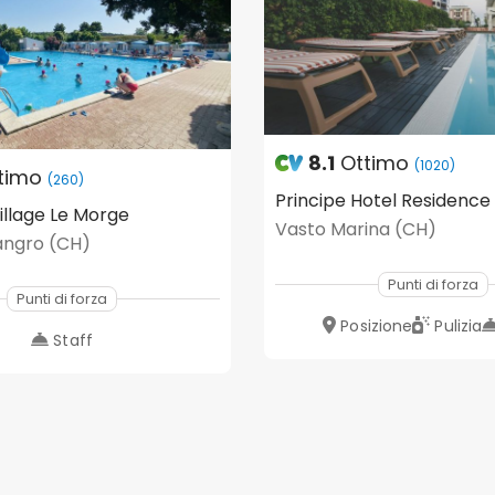
8.1
Ottimo
(1020)
timo
(260)
Principe Hotel Residence
llage Le Morge
Vasto Marina (CH)
Sangro (CH)
Punti di forza
Punti di forza
Posizione
Pulizia
Staff