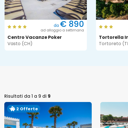
€ 890
da
ad alloggio a settimana
Centro Vacanze Poker
Tortorella I
Vasto (CH)
Tortoreto (T
Risultati da 1 a 9 di
9
2 Offerte