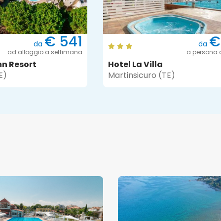
€ 541
€
da
da
ad alloggio a settimana
a persona 
nn Resort
Hotel La Villa
E)
Martinsicuro (TE)