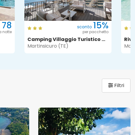
 78
15%
sconto
a notte
per pacchetto
Camping Villaggio Turistico Duca Amedeo
Riv
Martinsicuro (TE)
Mart
Filtri