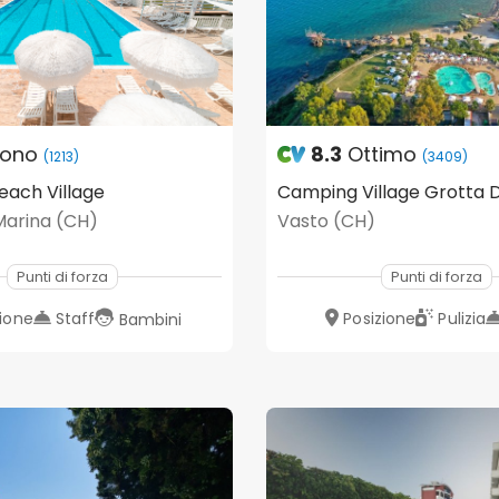
ono
8.3
Ottimo
(1213)
(3409)
each Village
Marina (CH)
Vasto (CH)
Punti di forza
Punti di forza
zione
Staff
Posizione
Pulizia
Bambini