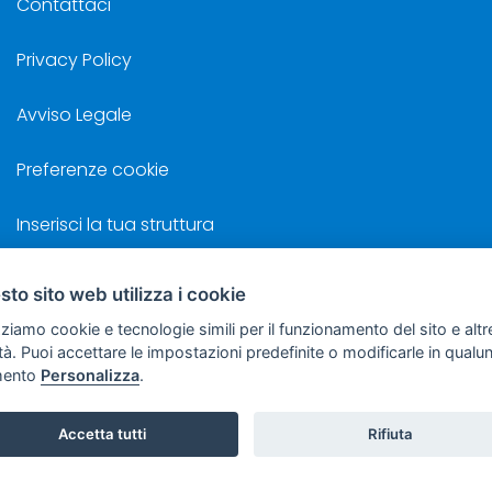
Contattaci
Privacy Policy
Avviso Legale
Preferenze cookie
Inserisci la tua struttura
to sito web utilizza i cookie
zziamo cookie e tecnologie simili per il funzionamento del sito e altr
©
Sviluppo Turismo Italia S.r.L. unipersonale
lità. Puoi accettare le impostazioni predefinite o modificarle in qual
 Costa, 2 - 63822 Porto San Giorgio (FM) - P.IVA: 01665350433 - R.E.A. FM
ento
Personalizza
.
getto sottoposto a direzione e coordinamento della F.lli Dionisi S.r.L. uniperso
Accetta tutti
Rifiuta