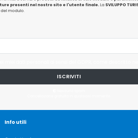
tture presenti nel nostro sito e l'utente finale.
La
SVILUPPO TURIS
io del modulo.
i miei dati personali ai sensi del GDPR, come descritto ne
ISCRIVITI
Nessuno spam.
Cancellazione gratuita in qualsiasi momento.
Info utili