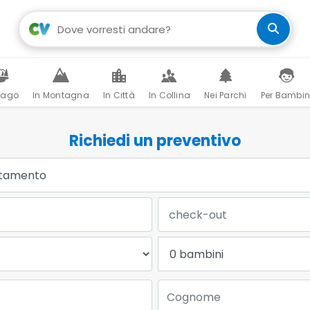
Lago
In Montagna
In Città
In Collina
Nei Parchi
Per Bambin
Richiedi un preventivo
Data Check-out:
Bambini:
Cognome: