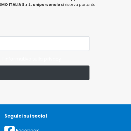
MO ITALIA S.r.L. unipersonale
si riserva pertanto
ll'
informativa sulla privacy
Seguici sui social
Facebook