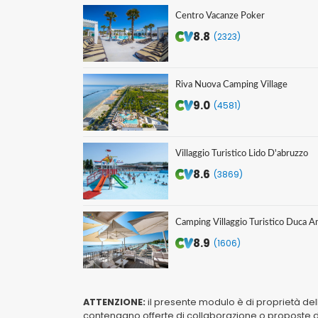
Centro Vacanze Poker
8.8
(2323)
Riva Nuova Camping Village
9.0
(4581)
Villaggio Turistico Lido D'abruzzo
8.6
(3869)
Camping Villaggio Turistico Duca 
8.9
(1606)
ATTENZIONE:
il presente modulo è di proprietà de
contengano offerte di collaborazione o proposte di 