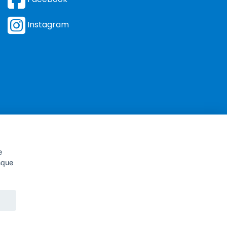
Instagram
e
unque
-195884
nale