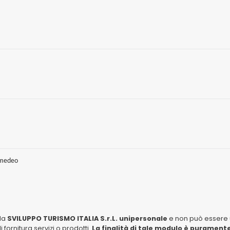
Amedeo
lla
SVILUPPO TURISMO ITALIA S.r.L. unipersonale
e non può essere u
fornitura servizi o prodotti.
La finalità di tale modulo è puramente