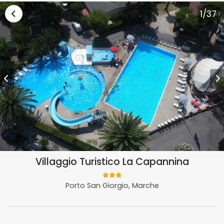
Vai alla lista vacanze Marche
1
/37
Villaggio Turistico La Capannina
Porto San Giorgio, Marche