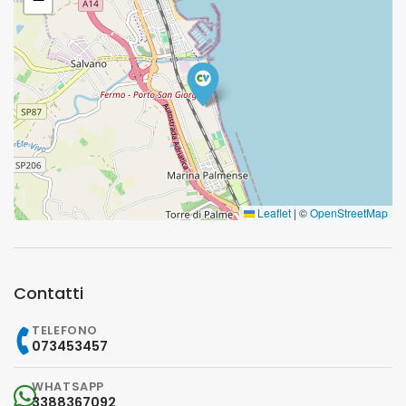
Leaflet
|
©
OpenStreetMap
Contatti
TELEFONO
073453457
WHATSAPP
3388367092