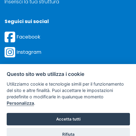
Inserisci la tua struttura
Seguici sui social
Facebook
Instagram
Questo sito web utilizza i cookie
Utilizziamo cookie e tecnologie simili per il funzionamento
©
Sviluppo Turismo Italia S.r.L. unipersonale
del sito e altre finalità. Puoi accettare le impostazioni
via A. Costa, 2 - 63822 Porto San Giorgio (FM) - P.IVA: 01665350433
predefinite o modificarle in qualunque momento
- R.E.A. FM-195884
Personalizza
.
soggetto sottoposto a direzione e coordinamento della F.lli Dionisi S.r.L.
unipersonale
Accetta tutti
Clicca qui
Rifiuta