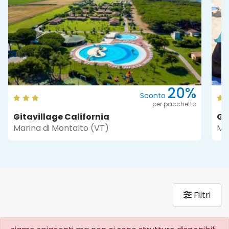
20%
Sconto
per pacchetto
Gitavillage California
Gi
Marina di Montalto (VT)
Ma
Filtri