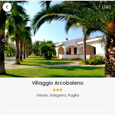
Vai alla lista vacanze Puglia
1
/40
Villaggio Arcobaleno
Vieste, Gargano, Puglia