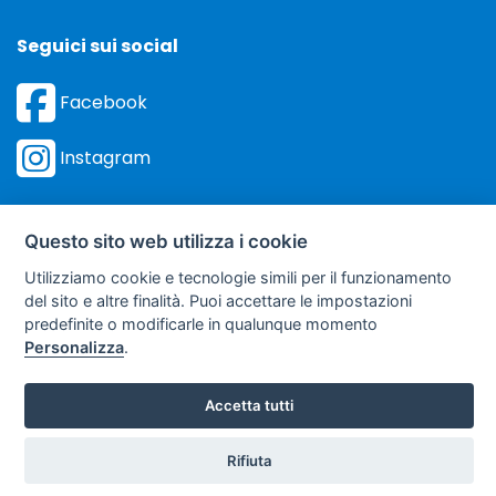
Seguici sui social
Facebook
Instagram
Questo sito web utilizza i cookie
Utilizziamo cookie e tecnologie simili per il funzionamento
©
Sviluppo Turismo Italia S.r.L. unipersonale
del sito e altre finalità. Puoi accettare le impostazioni
via A. Costa, 2 - 63822 Porto San Giorgio (FM) - P.IVA: 01665350433
predefinite o modificarle in qualunque momento
- R.E.A. FM-195884
Personalizza
.
soggetto sottoposto a direzione e coordinamento della F.lli Dionisi S.r.L.
unipersonale
Accetta tutti
Clicca qui
Rifiuta
Preventivo
per ricevere le: