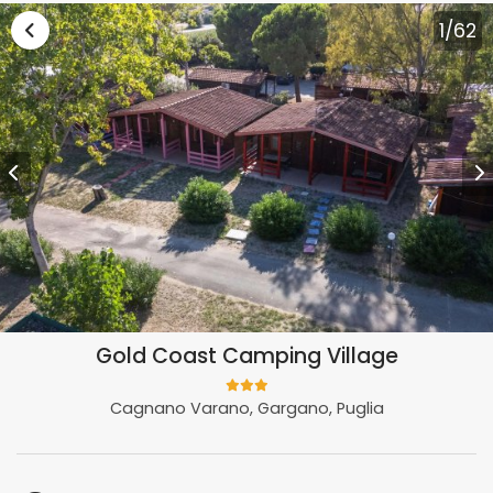
Vai alla lista vacanze Puglia
1
/62
Gold Coast Camping Village
Cagnano Varano, Gargano, Puglia