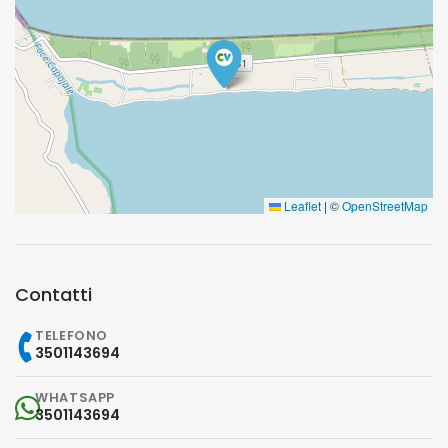
Leaflet
|
©
OpenStreetMap
Contatti
TELEFONO
3501143694
WHATSAPP
3501143694