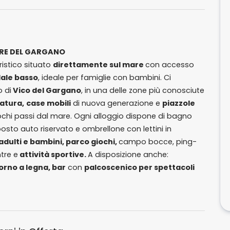
ORE DEL GARGANO
istico situato
direttamente sul mare
con accesso
dale basso
, ideale per famiglie con bambini. Ci
 di
Vico del Gargano
, in una delle zone più conosciute
atura,
case mobili
di nuova generazione e
piazzole
ochi passi dal mare. Ogni alloggio dispone di bagno
osto auto riservato e ombrellone con lettini in
dulti e bambini, parco giochi,
campo bocce, ping-
tre e
attività sportive.
A disposizione anche:
orno a legna, bar
con
palcoscenico per spettacoli