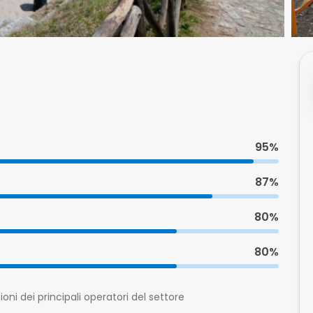
95%
87%
80%
80%
oni dei principali operatori del settore