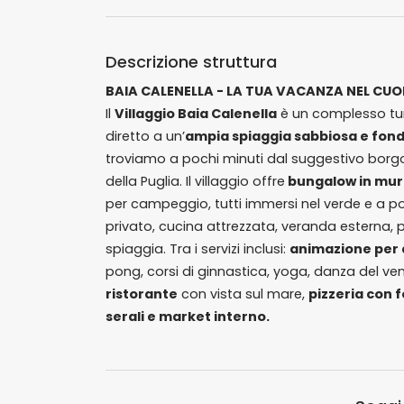
Descrizione struttura
BAIA CALENELLA - LA TUA VACANZA NEL CU
Il
Villaggio Baia Calenella
è un complesso tur
diretto a un’
ampia spiaggia sabbiosa e fon
troviamo a pochi minuti dal suggestivo borgo
della Puglia. Il villaggio offre
bungalow in mur
per campeggio, tutti immersi nel verde e a p
privato, cucina attrezzata, veranda esterna, p
spiaggia. Tra i servizi inclusi:
animazione per a
pong, corsi di ginnastica, yoga, danza del ven
ristorante
con vista sul mare,
pizzeria con f
serali e market interno.