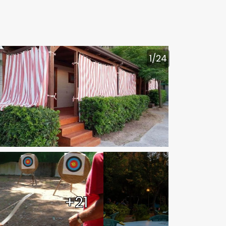
1
/24
+21