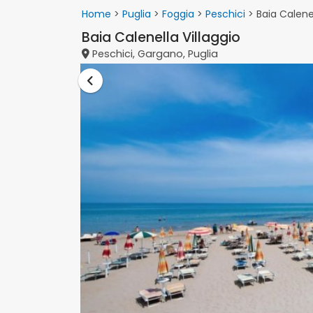
Home
>
Puglia
>
Foggia
>
Peschici
> Baia Calenel
Baia Calenella Villaggio
Peschici, Gargano, Puglia
Vai alla lista vacanze Puglia