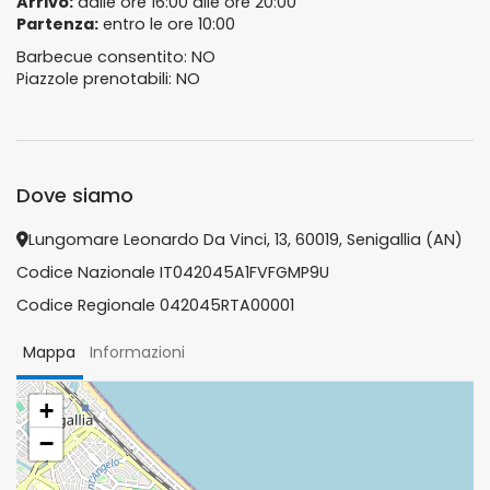
Arrivo:
dalle ore 16:00 alle ore 20:00
Partenza:
entro le ore 10:00
Barbecue consentito: NO
Piazzole prenotabili: NO
Dove siamo
Lungomare Leonardo Da Vinci, 13, 60019, Senigallia (AN)
Codice Nazionale IT042045A1FVFGMP9U
Codice Regionale 042045RTA00001
Mappa
Informazioni
+
−