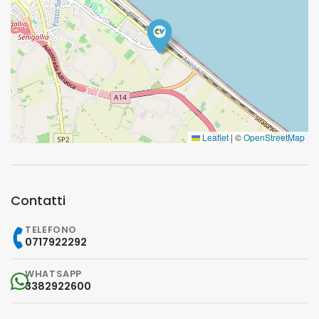
Leaflet
|
©
OpenStreetMap
Contatti
TELEFONO
0717922292
WHATSAPP
3382922600