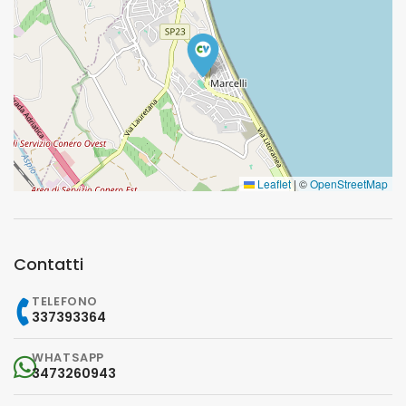
Leaflet
|
©
OpenStreetMap
Contatti
TELEFONO
337393364
WHATSAPP
3473260943