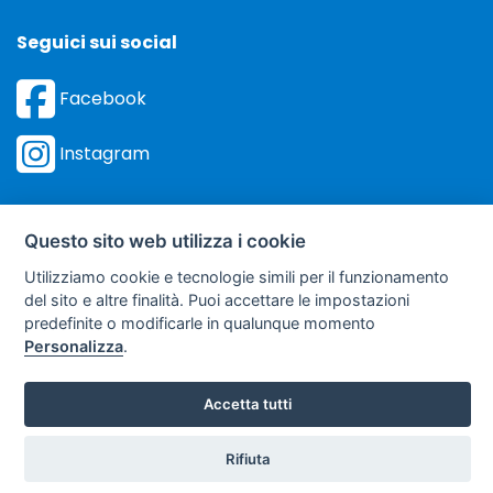
Seguici sui social
Facebook
Instagram
Questo sito web utilizza i cookie
©
Sviluppo Turismo Italia S.r.L. unipersonale
Utilizziamo cookie e tecnologie simili per il funzionamento
via A. Costa, 2 - 63822 Porto San Giorgio (FM) - P.IVA: 01665350433
del sito e altre finalità. Puoi accettare le impostazioni
predefinite o modificarle in qualunque momento
- R.E.A. FM-195884
Personalizza
.
soggetto sottoposto a direzione e coordinamento della F.lli Dionisi S.r.L.
unipersonale
Accetta tutti
Clicca qui
Rifiuta
Preventivo
per ricevere le: