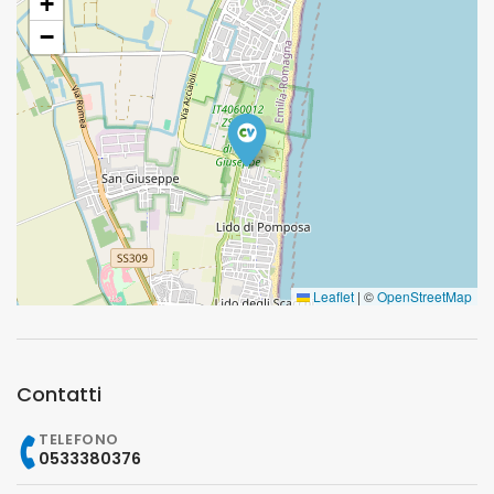
+
−
Leaflet
|
©
OpenStreetMap
Contatti
TELEFONO
0533380376