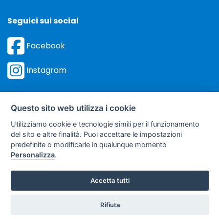
Seguici sui social
Facebook
Instagram
Questo sito web utilizza i cookie
Utilizziamo cookie e tecnologie simili per il funzionamento
©
Sviluppo Turismo Italia S.r.L. unipersonale
del sito e altre finalità. Puoi accettare le impostazioni
via A. Costa, 2 - 63822 Porto San Giorgio (FM) - P.IVA: 01665350433
predefinite o modificarle in qualunque momento
- R.E.A. FM-195884
Personalizza
.
soggetto sottoposto a direzione e coordinamento della F.lli Dionisi S.r.L.
unipersonale
Accetta tutti
Clicca qui
Rifiuta
Preventivo
per ricevere le: