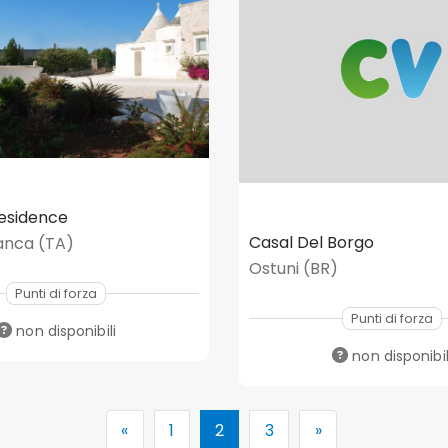
Residence
Casal Del Borgo
anca (TA)
Ostuni (BR)
Punti di forza
Punti di forza
non disponibili
non disponibil
«
1
2
3
»