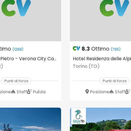
timo
8.3
Ottimo
(1288)
(795)
Castel San Pietro - Verona City Camping
Hotel Residenza delle Alp
R)
Torino (TO)
Punti di forza
Punti di forza
izione
Staff
Pulizia
Posizione
Staff