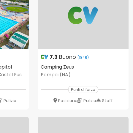
7.3
Buono
(1846)
pitol
Camping Zeus
Ostia Antica - Riserva di Castel Fusano (RM)
Pompei (NA)
Punti di forza
Pulizia
Posizione
Pulizia
Staff