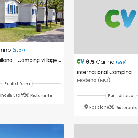
rino
(3007)
Camping Milano - Camping Village Città di Milano
6.5
Carino
(589)
)
International Camping
Modena (MO)
Punti di forza
ione
Staff
Ristorante
Punti di forza
Posizione
Ristorante