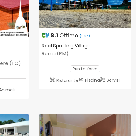
8.1
Ottimo
(967)
Real Sporting Village
Roma (RM)
lere (TO)
Punti di forza
Piscina
Servizi
Ristorante
Animali