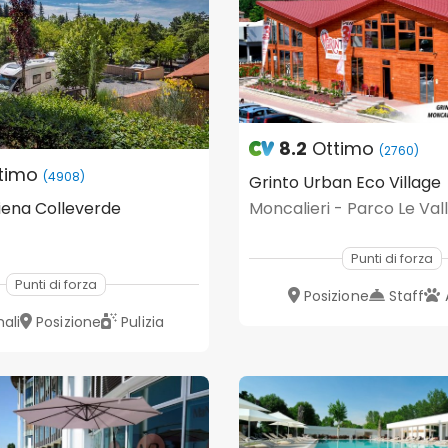
8.2
Ottimo
(2760)
timo
(4908)
Grinto Urban Eco Village
ena Colleverde
Moncalieri - Parco Le Val
Punti di forza
Punti di forza
Posizione
Staff
ali
Posizione
Pulizia