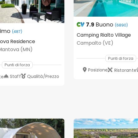
7.9
Buono
(6890)
timo
(487)
Camping Rialto Village
tova Residence
Campalto (VE)
 Mantova (MN)
Punti di forza
Punti di forza
Posizione
Ristorante
Staff
Qualità/Prezzo
te