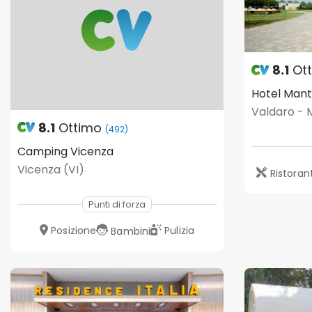
8.1
Ot
Hotel Man
Valdaro -
8.1
Ottimo
(492)
Camping Vicenza
Vicenza (VI)
Ristoran
Punti di forza
Posizione
Pulizia
Bambini