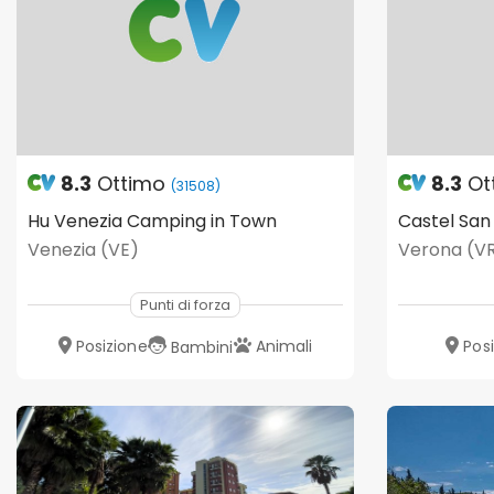
8.3
Ottimo
8.3
Ot
(31508)
Hu Venezia Camping in Town
Venezia (VE)
Verona (V
Punti di forza
Posizione
Animali
Pos
Bambini