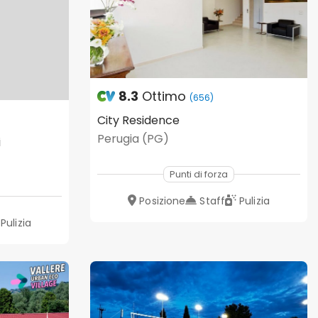
8.3
Ottimo
(656)
City Residence
Perugia (PG)
i
Punti di forza
Posizione
Staff
Pulizia
Pulizia