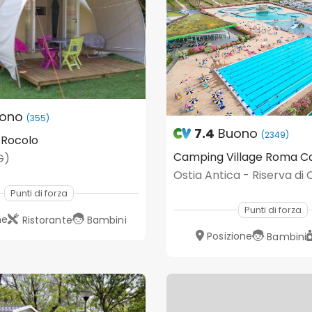
ono
(355)
7.4
Buono
(2349)
 Rocolo
Camping Village Roma Ca
G)
Punti di forza
Punti di forza
ne
Ristorante
Bambini
Posizione
Bambini