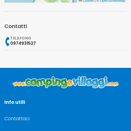
Leaflet
|
©
OpenStreetMap
Contatti
TELEFONO
0974931527
Info utili
Contattaci