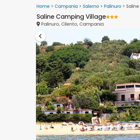
Home
>
Campania
>
Salerno
>
Palinuro
> Saline
Saline Camping Village
Palinuro, Cilento, Campania
Vai alla lista vacanze Campania