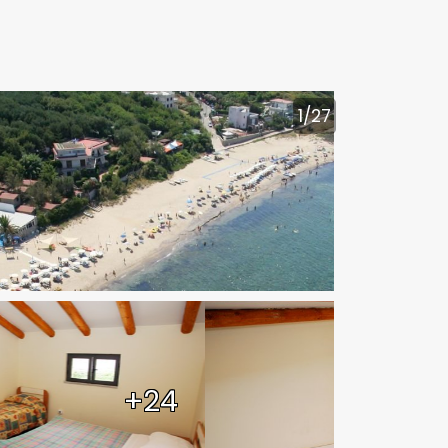
1
/27
+24