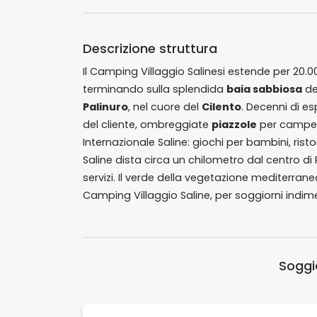
Descrizione struttura
Il Camping Villaggio Salinesi estende per 20.
terminando sulla splendida
baia sabbiosa
de
Palinuro
, nel cuore del
Cilento
. Decenni di es
del cliente, ombreggiate
piazzole
per camper 
Internazionale Saline: giochi per bambini, rist
Saline dista circa un chilometro dal centro di P
servizi. Il verde della vegetazione mediterranea
Camping Villaggio Saline, per soggiorni indime
Soggio