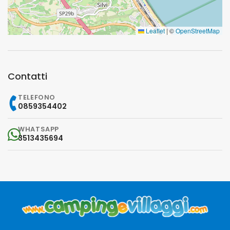
Leaflet
|
©
OpenStreetMap
Contatti
TELEFONO
0859354402
WHATSAPP
3513435694