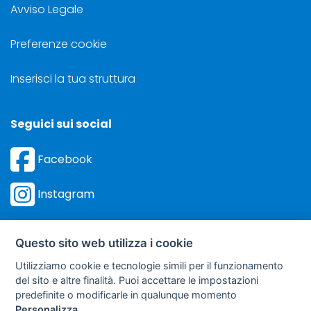
Avviso Legale
Preferenze cookie
Inserisci la tua struttura
Seguici sui social
Facebook
Instagram
Questo sito web utilizza i cookie
Utilizziamo cookie e tecnologie simili per il funzionamento
©
Sviluppo Turismo Italia S.r.L. unipersonale
del sito e altre finalità. Puoi accettare le impostazioni
via A. Costa, 2 - 63822 Porto San Giorgio (FM) - P.IVA: 01665350433
predefinite o modificarle in qualunque momento
- R.E.A. FM-195884
Personalizza
.