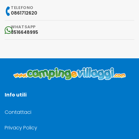
TELEFONO
0861712620
WHATSAPP
3516648995
Info utili
Contattaci
Privacy Policy