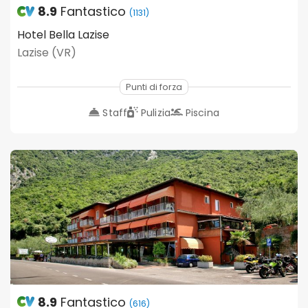
8.9
Fantastico
(1131)
Hotel Bella Lazise
Lazise (VR)
Punti di forza
Staff
Pulizia
Piscina
8.9
Fantastico
(616)