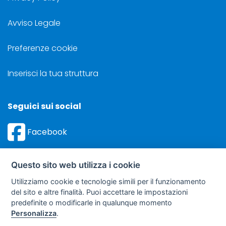
Avviso Legale
Preferenze cookie
Inserisci la tua struttura
Seguici sui social
Facebook
Instagram
Questo sito web utilizza i cookie
Utilizziamo cookie e tecnologie simili per il funzionamento
del sito e altre finalità. Puoi accettare le impostazioni
predefinite o modificarle in qualunque momento
©
Sviluppo Turismo Italia S.r.L. unipersonale
Personalizza
.
via A. Costa, 2 - 63822 Porto San Giorgio (FM) - P.IVA: 01665350433