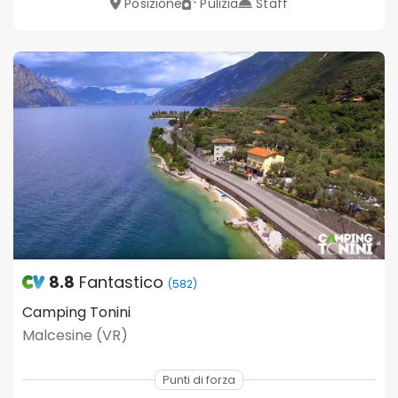
Posizione
Pulizia
Staff
8.8
Fantastico
(582)
Camping Tonini
Malcesine (VR)
Punti di forza