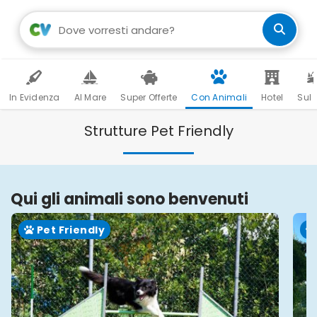
In Evidenza
Al Mare
Super Offerte
Con Animali
Hotel
Sul 
Strutture Pet Friendly
Qui gli animali sono benvenuti
Pet Friendly
Gi
Ma