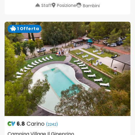
Staff
Posizione
Bambini
1 Offerta
6.8
Carino
(2242)
Camping Village Il Gineprino