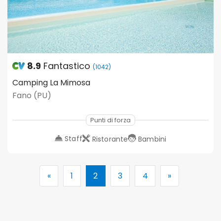
8.9
Fantastico
(1042)
Camping La Mimosa
Fano (PU)
Punti di forza
Staff
Ristorante
Bambini
«
1
2
3
4
»