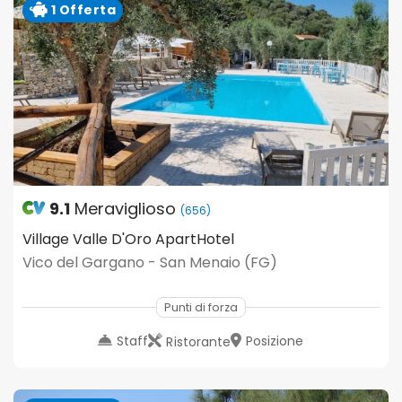
1 Offerta
9.1
Meraviglioso
(656)
Village Valle D'Oro ApartHotel
Vico del Gargano - San Menaio (FG)
Punti di forza
Staff
Posizione
Ristorante