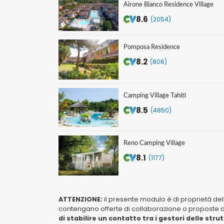
Airone Bianco Residence Village
8.6
(2054)
Pomposa Residence
8.2
(806)
Camping Village Tahiti
8.5
(4850)
Reno Camping Village
8.1
(1177)
ATTENZIONE:
il presente modulo è di proprietà de
contengano offerte di collaborazione o proposte di 
di stabilire un contatto tra i gestori delle stru