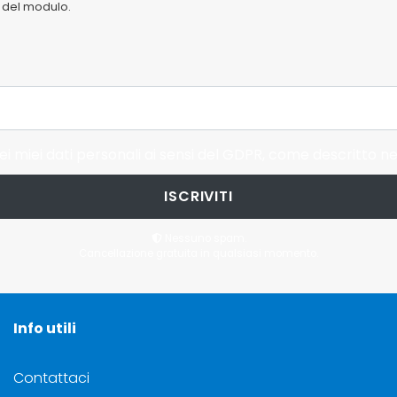
io del modulo.
i miei dati personali ai sensi del GDPR, come descritto ne
ISCRIVITI
Nessuno spam.
Cancellazione gratuita in qualsiasi momento.
Info utili
Contattaci