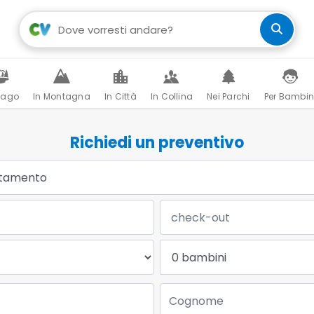
Lago
In Montagna
In Città
In Collina
Nei Parchi
Per Bambin
Richiedi un preventivo
Data Check-out:
Bambini:
Cognome: