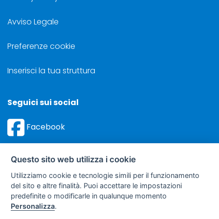
Avviso Legale
Preferenze cookie
Inserisci la tua struttura
Seguici sui social
Facebook
Instagram
Questo sito web utilizza i cookie
Utilizziamo cookie e tecnologie simili per il funzionamento
del sito e altre finalità. Puoi accettare le impostazioni
predefinite o modificarle in qualunque momento
©
Sviluppo Turismo Italia S.r.L. unipersonale
Personalizza
.
via A. Costa, 2 - 63822 Porto San Giorgio (FM) - P.IVA: 01665350433