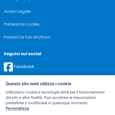
Avviso Legale
Preferenze cookie
Inserisci la tua struttura
Seguici sui social
Facebook
Instagram
Questo sito web utilizza i cookie
Utilizziamo cookie e tecnologie simili per il funzionamento
del sito e altre finalità. Puoi accettare le impostazioni
predefinite o modificarle in qualunque momento
©
Sviluppo Turismo Italia S.r.L. unipersonale
Personalizza
.
via A. Costa, 2 - 63822 Porto San Giorgio (FM) - P.IVA: 01665350433