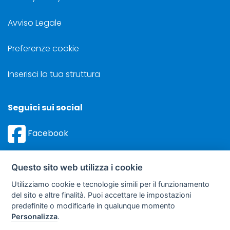
Avviso Legale
Preferenze cookie
Inserisci la tua struttura
Seguici sui social
Facebook
Instagram
Questo sito web utilizza i cookie
Utilizziamo cookie e tecnologie simili per il funzionamento
del sito e altre finalità. Puoi accettare le impostazioni
predefinite o modificarle in qualunque momento
©
Sviluppo Turismo Italia S.r.L. unipersonale
Personalizza
.
via A. Costa, 2 - 63822 Porto San Giorgio (FM) - P.IVA: 01665350433