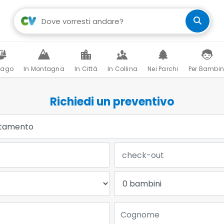
Lago
In Montagna
In Città
In Collina
Nei Parchi
Per Bambin
Richiedi un preventivo
Data Check-out:
Bambini:
Cognome: