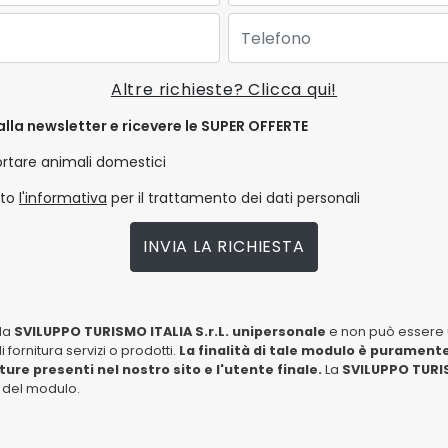
Telefono:
Altre richieste? Clicca qui!
alla newsletter e ricevere le SUPER OFFERTE
ortare animali domestici
tto
l'informativa
per il trattamento dei dati personali
INVIA LA RICHIESTA
lla
SVILUPPO TURISMO ITALIA S.r.L. unipersonale
e non può essere u
fornitura servizi o prodotti.
La finalità di tale modulo è puramente
tture presenti nel nostro sito e l'utente finale.
La
SVILUPPO TURIS
io del modulo.