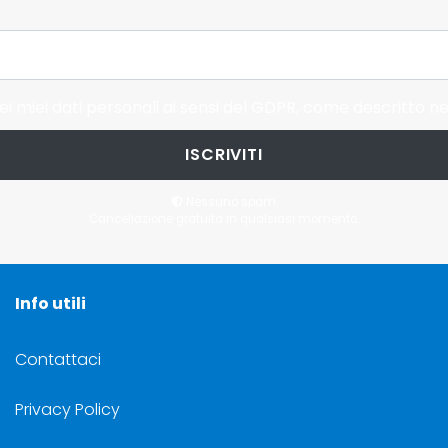
i miei dati personali ai sensi del GDPR, come descritto ne
ISCRIVITI
Nessuno spam.
Cancellazione gratuita in qualsiasi momento.
Info utili
Contattaci
Privacy Policy