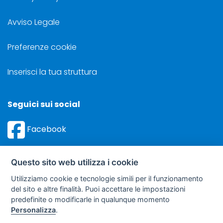
Avviso Legale
Preferenze cookie
Inserisci la tua struttura
Seguici sui social
Facebook
Instagram
Questo sito web utilizza i cookie
Utilizziamo cookie e tecnologie simili per il funzionamento
del sito e altre finalità. Puoi accettare le impostazioni
predefinite o modificarle in qualunque momento
©
Sviluppo Turismo Italia S.r.L. unipersonale
Personalizza
.
via A. Costa, 2 - 63822 Porto San Giorgio (FM) - P.IVA: 01665350433