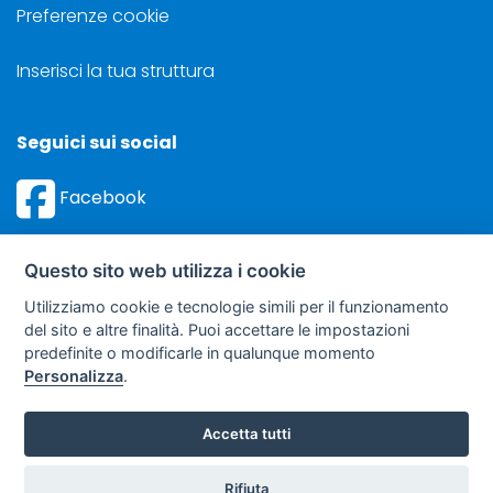
Preferenze cookie
Inserisci la tua struttura
Seguici sui social
Facebook
Instagram
Questo sito web utilizza i cookie
Utilizziamo cookie e tecnologie simili per il funzionamento
del sito e altre finalità. Puoi accettare le impostazioni
predefinite o modificarle in qualunque momento
©
Sviluppo Turismo Italia S.r.L. unipersonale
Personalizza
.
via A. Costa, 2 - 63822 Porto San Giorgio (FM) - P.IVA: 01665350433
- R.E.A. FM-195884
Accetta tutti
soggetto sottoposto a direzione e coordinamento della F.lli Dionisi S.r.L.
Rifiuta
unipersonale