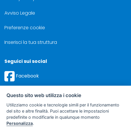
Avviso Legale
Preferenze cookie
Inserisci la tua struttura
Seguici sui social
Facebook
Instagram
Questo sito web utilizza i cookie
Utilizziamo cookie e tecnologie simili per il funzionamento
del sito e altre finalità. Puoi accettare le impostazioni
predefinite o modificarle in qualunque momento
©
Sviluppo Turismo Italia S.r.L. unipersonale
Personalizza
.
via A. Costa, 2 - 63822 Porto San Giorgio (FM) - P.IVA: 01665350433