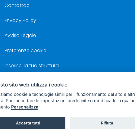
Contattaci
Privacy Policy
Avviso Legale
Preferenze cookie
Inserisci la tua struttura
to sito web utilizza i cookie
zziamo cookie e tecnologie simili per il funzionamento del sito e altr
©
Sviluppo Turismo Italia S.r.L. unipersonale
lità. Puoi accettare le impostazioni predefinite o modificarle in qual
 Costa, 2 - 63822 Porto San Giorgio (FM) - P.IVA: 01665350433 - R.E.A. FM
ento
Personalizza
.
getto sottoposto a direzione e coordinamento della F.lli Dionisi S.r.L. uniperso
Accetta tutti
Rifiuta