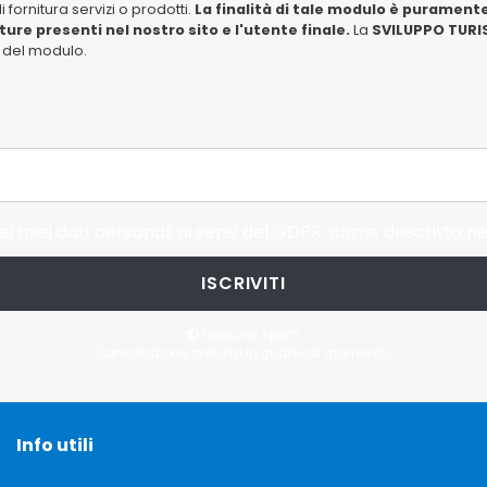
fornitura servizi o prodotti.
La finalità di tale modulo è puramente
tture presenti nel nostro sito e l'utente finale.
La
SVILUPPO TURIS
io del modulo.
i miei dati personali ai sensi del GDPR, come descritto ne
ISCRIVITI
Nessuno spam.
Cancellazione gratuita in qualsiasi momento.
Info utili