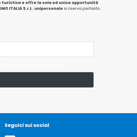
 turistica e offre la sola ed unica opportunità
MO ITALIA S.r.L. unipersonale
si riserva pertanto
ll'
informativa sulla privacy
Seguici sui social