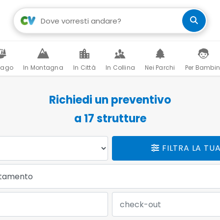
Lago
In Montagna
In Città
In Collina
Nei Parchi
Per Bambin
Richiedi un preventivo
a
17
strutture
FILTRA LA TU
Data Check-out: