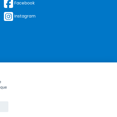
Facebook
Instagram
e
unque
-195884
nale