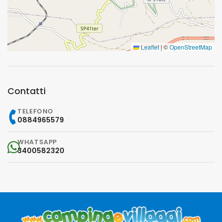
Leaflet
|
©
OpenStreetMap
Contatti
TELEFONO
0884965579
WHATSAPP
3400582320